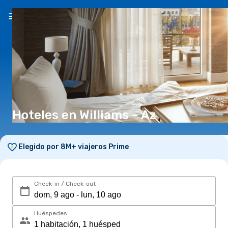
ES
(S/)
Hoteles en Williams - Az
Elegido por 8M+ viajeros Prime
Check-in / Check-out
Huéspedes