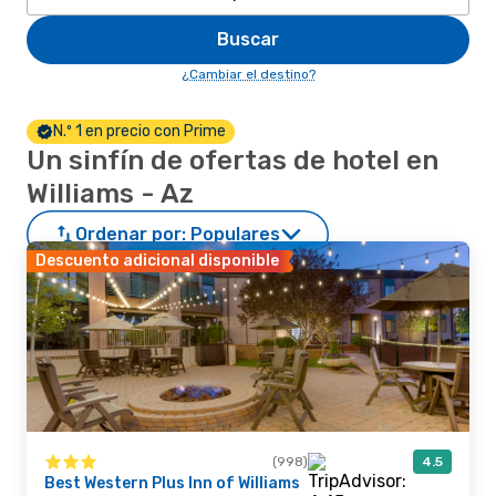
Buscar
¿Cambiar el destino?
N.º 1 en precio con Prime
Un sinfín de ofertas de hotel en
Williams - Az
Ordenar por:
Populares
Descuento adicional disponible
(998)
4.5
Best Western Plus Inn of Williams