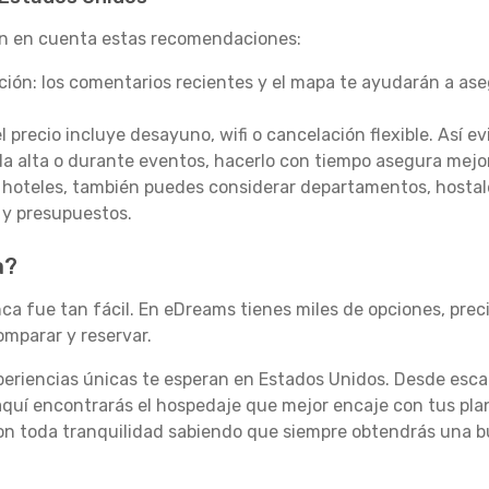
ten en cuenta estas recomendaciones:
ación: los comentarios recientes y el mapa te ayudarán a as
 el precio incluye desayuno, wifi o cancelación flexible. Así ev
a alta o durante eventos, hacerlo con tiempo asegura mejore
e hoteles, también puedes considerar departamentos, hosta
 y presupuestos.
a?
a fue tan fácil. En eDreams tienes miles de opciones, precio
omparar y reservar.
xperiencias únicas te esperan en Estados Unidos. Desde esc
 aquí encontrarás el hospedaje que mejor encaje con tus pl
n toda tranquilidad sabiendo que siempre obtendrás una bu