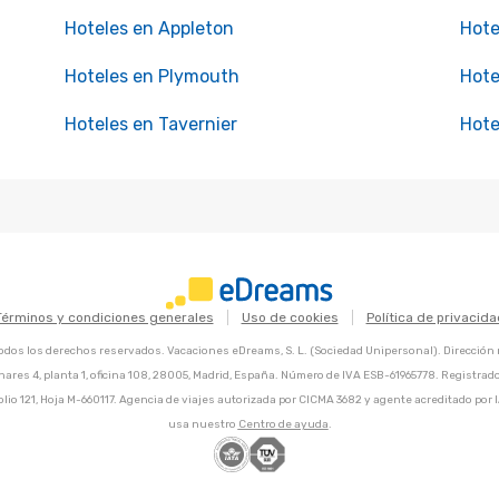
Hoteles en Appleton
Hote
Hoteles en Plymouth
Hote
Hoteles en Tavernier
Hote
Términos y condiciones generales
Uso de cookies
Política de privacida
dos los derechos reservados. Vacaciones eDreams, S. L. (Sociedad Unipersonal). Dirección r
nares 4, planta 1, oficina 108, 28005, Madrid, España. Número de IVA ESB-61965778. Registrado
olio 121, Hoja M-660117. Agencia de viajes autorizada por CICMA 3682 y agente acreditado por I
usa nuestro
Centro de ayuda
.