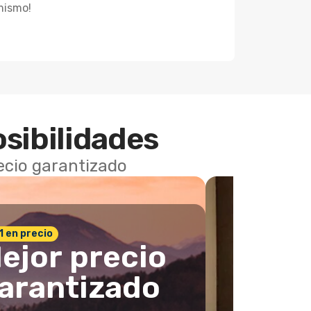
mismo!
osibilidades
recio garantizado
 1 en precio
ejor precio
arantizado