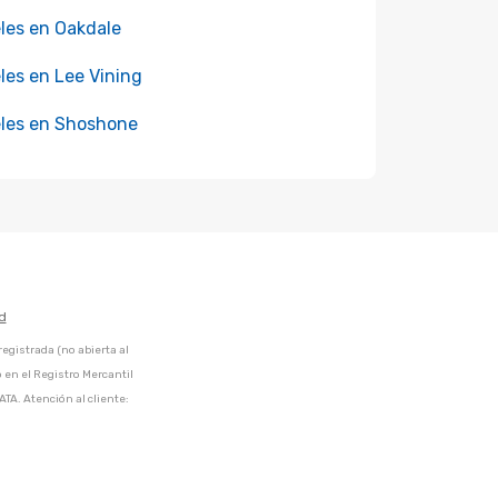
les en Oakdale
les en Lee Vining
les en Shoshone
d
egistrada (no abierta al
 en el Registro Mercantil
ATA. Atención al cliente: