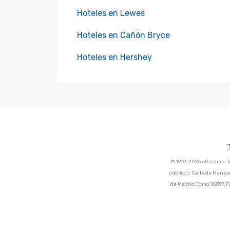
Hoteles en Lewes
Hoteles en Cañón Bryce
Hoteles en Hershey
© 1999-2026 eDreams. To
público): Calle de Manza
de Madrid, Tomo 36897, F