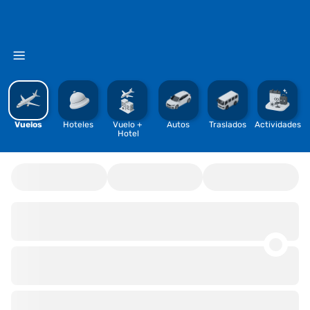
%
Vuelos
Hoteles
Vuelo + 
Autos
Traslados
Actividades
Hotel