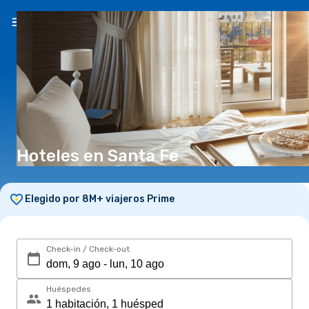
ES
(S/)
Hoteles en Santa Fe
Elegido por 8M+ viajeros Prime
Check-in / Check-out
Huéspedes