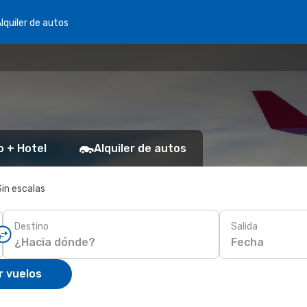
lquiler de autos
o + Hotel
Alquiler de autos
Sin escalas
Destino
Salida
Fecha
r vuelos