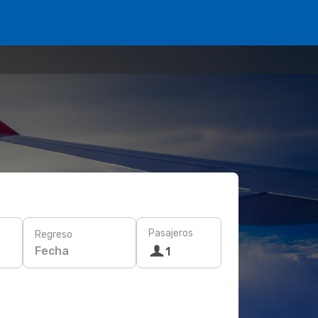
Pasajeros
Regreso
Fecha
1