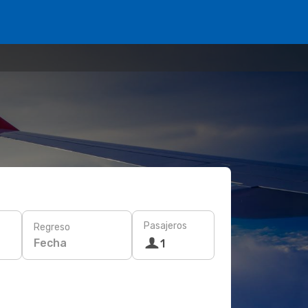
Pasajeros
Regreso
Fecha
1