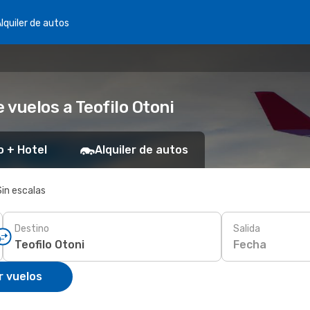
lquiler de autos
vuelos a Teofilo Otoni
o + Hotel
Alquiler de autos
Sin escalas
Destino
Salida
Fecha
r vuelos