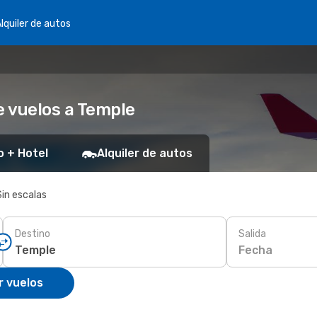
lquiler de autos
 vuelos a Temple
o + Hotel
Alquiler de autos
Sin escalas
Destino
Salida
Fecha
r vuelos