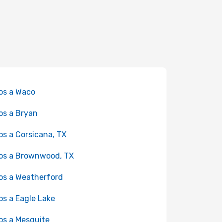
os a Waco
os a Bryan
os a Corsicana, TX
os a Brownwood, TX
os a Weatherford
os a Eagle Lake
os a Mesquite