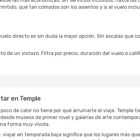
sde las más económicas, sin servicios incluidos, hasta las 
rmitido, qué tan cómodos son los asientos y si el vuelo incl
vuelo directo es sin duda la mejor opción. Sin escalas que co
de un vistazo. Filtra por precio, duración del vuelo o calif
utar en Temple
 poco de calor no tiene por qué arruinarte el viaje. Temple 
desde museos de primer nivel y galerías de arte contemporá
una forma muy vívida.
a
: viajar en temporada baja significa que los lugares más qu