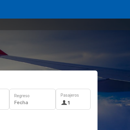
Pasajeros
Regreso
Fecha
1