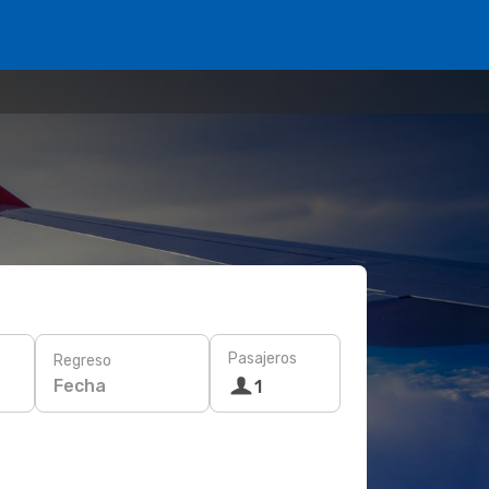
Pasajeros
Regreso
Fecha
1