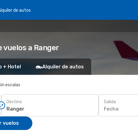
lquiler de autos
 vuelos a Ranger
o + Hotel
Alquiler de autos
Sin escalas
Destino
Salida
Fecha
r vuelos