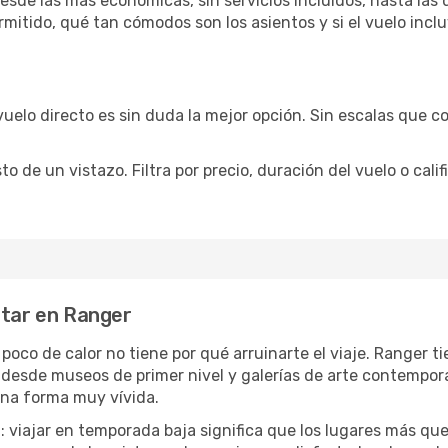
sde las más económicas, sin servicios incluidos, hasta las 
rmitido, qué tan cómodos son los asientos y si el vuelo incl
vuelo directo es sin duda la mejor opción. Sin escalas que co
de un vistazo. Filtra por precio, duración del vuelo o calif
utar en Ranger
 poco de calor no tiene por qué arruinarte el viaje. Ranger
desde museos de primer nivel y galerías de arte contemporá
una forma muy vívida.
a
: viajar en temporada baja significa que los lugares más qu