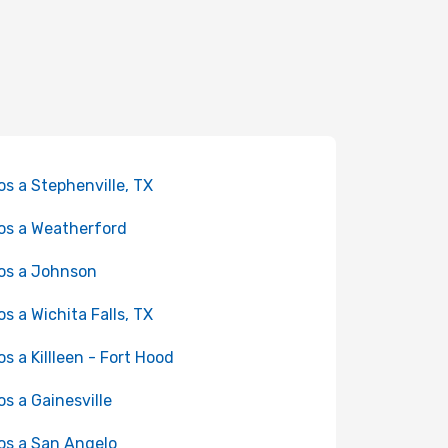
os a Stephenville, TX
os a Weatherford
os a Johnson
os a Wichita Falls, TX
os a Killleen - Fort Hood
os a Gainesville
os a San Angelo