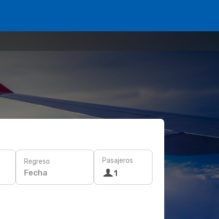
Pasajeros
Regreso
Fecha
1