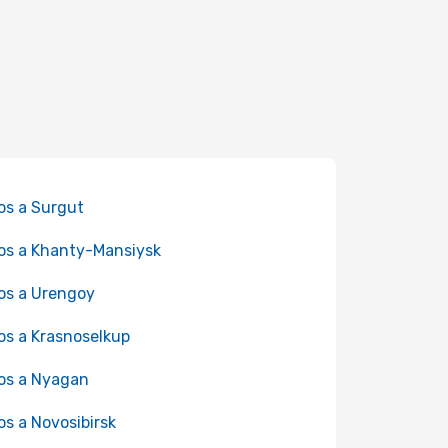
os a Surgut
os a Khanty-Mansiysk
os a Urengoy
os a Krasnoselkup
os a Nyagan
os a Novosibirsk