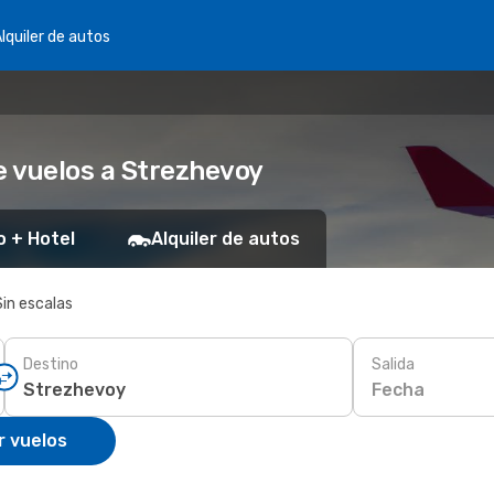
lquiler de autos
 vuelos a Strezhevoy
o + Hotel
Alquiler de autos
Sin escalas
Destino
Salida
Fecha
r vuelos