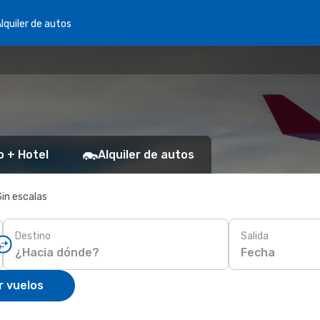
lquiler de autos
o + Hotel
Alquiler de autos
Sin escalas
Destino
Salida
Fecha
r vuelos