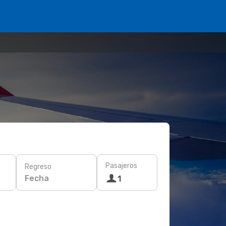
Pasajeros
Regreso
Fecha
1