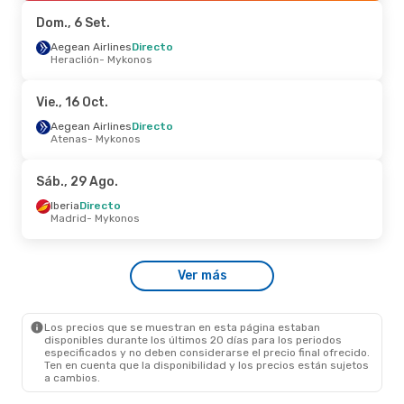
Mykonos
- Atenas
Dom., 6 Set.
Sáb., 5 Set.
Aegean Airlines
- Sáb., 5 Set.
Directo
Heraclión
- Mykonos
Sky Express
Directo
Atenas
- Mykonos
Sky Express
Directo
Vie., 16 Oct.
Mykonos
- Atenas
Aegean Airlines
Directo
Atenas
- Mykonos
Mié., 16 Set.
- Jue., 17 Set.
Sky Express
1 Escala
Sáb., 29 Ago.
Corfú
- Mykonos
Aegean Airlines
1 Escala
Iberia
Directo
Mykonos
- Corfú
Madrid
- Mykonos
Lun., 28 Set.
- Mié., 30 Set.
Ver más
Aegean Airlines
1 Escala
Madrid
- Mykonos
Aegean Airlines
1 Escala
Mykonos
- Madrid
Los precios que se muestran en esta página estaban
disponibles durante los últimos 20 días para los periodos
especificados y no deben considerarse el precio final ofrecido.
Ten en cuenta que la disponibilidad y los precios están sujetos
a cambios.