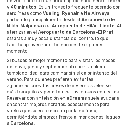
de vuelo directo que duran aproximadamente
1 hora
y 40 minutos
. Es un trayecto frecuente operado por
aerolíneas como
Vueling
,
Ryanair
e
Ita Airways
,
partiendo principalmente desde el
Aeropuerto de
Milán-Malpensa
o el
Aeropuerto de Milán-Linate
. Al
aterrizar en el
Aeropuerto de Barcelona-El Prat
,
estarás a muy poca distancia del centro, lo que
facilita aprovechar el tiempo desde el primer
momento.
Si buscas el mejor momento para visitar, los meses
de mayo, junio y septiembre ofrecen un clima
templado ideal para caminar sin el calor intenso del
verano. Para quienes prefieren evitar las
aglomeraciones, los meses de invierno suelen ser
más tranquilos y permiten ver los museos con calma.
Reservar con antelación en
eDreams
suele ayudar a
encontrar mejores horarios, especialmente para
vuelos que salen temprano por la mañana,
permitiéndote almorzar frente al mar apenas llegues
a
Barcelona
.