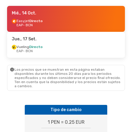
Mié., 14 Oct.
Mié., 14 Oct.
- Sáb., 17 Oct.
Easyjet
Easyjet
Directo
Directo
EAP
EAP
- BCN
- BCN
Easyjet
Directo
BCN
- EAP
Jue., 17 Set.
Vueling
Directo
EAP
- BCN
Los precios que se muestran en esta página estaban
disponibles durante los últimos 20 días para los periodos
especificados y no deben considerarse el precio final ofrecido.
Ten en cuenta que la disponibilidad y los precios están sujetos
a cambios.
Tipo de cambio
1 PEN = 0.25 EUR