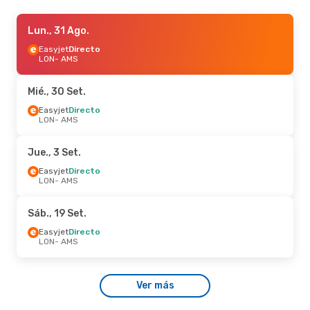
Jue., 3 Set.
Lun., 31 Ago.
- Dom., 6 Set.
Easyjet
Easyjet
Directo
Directo
LON
LON
- AMS
- AMS
Easyjet
Directo
AMS
- LON
Mié., 30 Set.
Easyjet
Directo
LON
- AMS
Jue., 3 Set.
Easyjet
Directo
LON
- AMS
Sáb., 19 Set.
Easyjet
Directo
LON
- AMS
Ver más