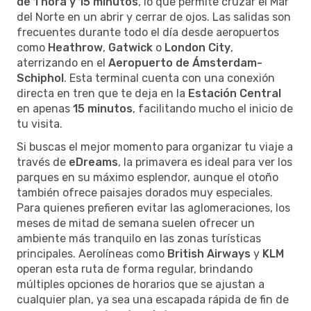
de 1 hora y 15 minutos
, lo que permite cruzar el Mar
del Norte en un abrir y cerrar de ojos. Las salidas son
frecuentes durante todo el día desde aeropuertos
como
Heathrow
,
Gatwick
o
London City
,
aterrizando en el
Aeropuerto de Ámsterdam-
Schiphol
. Esta terminal cuenta con una conexión
directa en tren que te deja en la
Estación Central
en apenas
15 minutos
, facilitando mucho el inicio de
tu visita.
Si buscas el mejor momento para organizar tu viaje a
través de
eDreams
, la primavera es ideal para ver los
parques en su máximo esplendor, aunque el otoño
también ofrece paisajes dorados muy especiales.
Para quienes prefieren evitar las aglomeraciones, los
meses de mitad de semana suelen ofrecer un
ambiente más tranquilo en las zonas turísticas
principales. Aerolíneas como
British Airways
y
KLM
operan esta ruta de forma regular, brindando
múltiples opciones de horarios que se ajustan a
cualquier plan, ya sea una escapada rápida de fin de