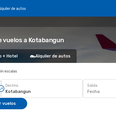
lquiler de autos
e vuelos a Kotabangun
o + Hotel
Alquiler de autos
Sin escalas
Destino
Salida
Fecha
r vuelos