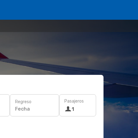
Pasajeros
Regreso
Fecha
1