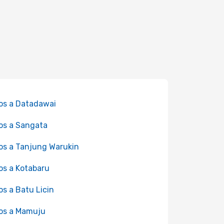
os a Datadawai
os a Sangata
os a Tanjung Warukin
os a Kotabaru
os a Batu Licin
os a Mamuju