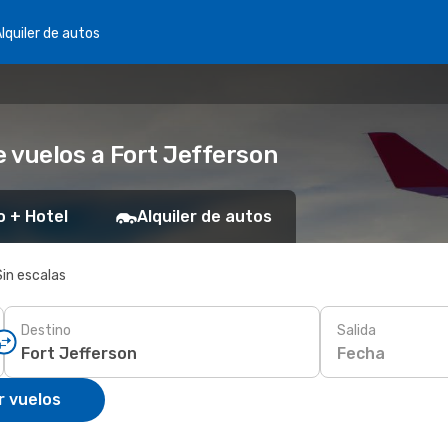
lquiler de autos
 vuelos a Fort Jefferson
o + Hotel
Alquiler de autos
Sin escalas
Destino
Salida
Fecha
r vuelos