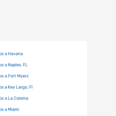
os a Havana
os a Naples, FL
os a Fort Myers
os a Key Largo, FI
os a La Coloma
os a Miami