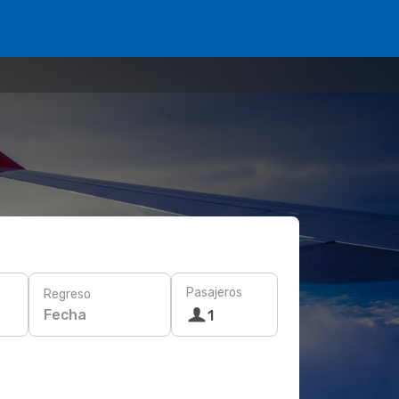
Pasajeros
Regreso
Fecha
1