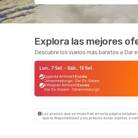
Explora las mejores of
Descubre los vuelos más baratos a Dar 
Lun., 7 Set.
- Sáb., 12 Set.
Uganda Airlines
1 Escala
Johannesburgo
- Dar Es-Salam
Ethiopian Airlines
1 Escala
Dar Es-Salam
- Johannesburgo
Los precios que se muestran en esta página estaban di
que la disponibilidad y los precios están sujetos a ca