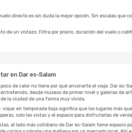
vuelo directo es sin duda la mejor opción. Sin escalas que co
de un vistazo. Filtra por precio, duración del vuelo o calif
utar en Dar es-Salam
 poco de calor no tiene por qué arruinarte el viaje. Dar es
 entretenido, desde museos de primer nivel y galerías de a
 de la ciudad de una forma muy vívida.
a
: viajar en temporada baja significa que los lugares más qu
speras, solo las vistas y el espacio para disfrutarlas de verd
stas, el lado más cotidiano de Dar es-Salam tiene espacio par
e de cocina o pásate una mañana por un mercado local. Ahí 