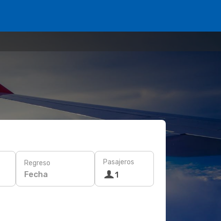
Pasajeros
Regreso
Fecha
1