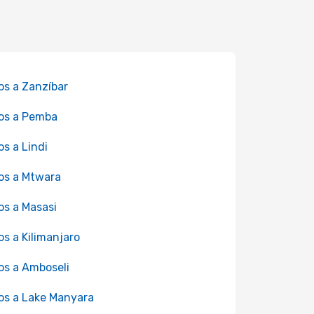
os a Zanzíbar
os a Pemba
os a Lindi
os a Mtwara
os a Masasi
os a Kilimanjaro
os a Amboseli
os a Lake Manyara