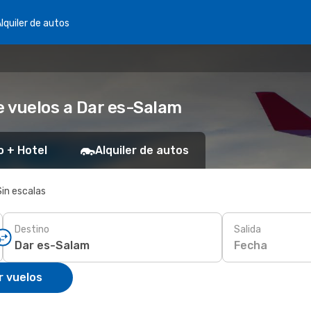
lquiler de autos
 vuelos a Dar es-Salam
o + Hotel
Alquiler de autos
Sin escalas
Destino
Salida
Fecha
r vuelos