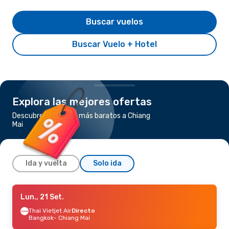
Buscar vuelos
Buscar Vuelo + Hotel
Explora las mejores ofertas
Descubre los vuelos más baratos a Chiang
Mai
Ida y vuelta
Solo ida
Lun., 24 Ago.
Lun., 21 Set.
- Vie., 28 Ago.
Thai Vietjet Air
Thai Vietjet Air
Directo
Directo
Bangkok
Bangkok
- Chiang Mai
- Chiang Mai
Thai Vietjet Air
Directo