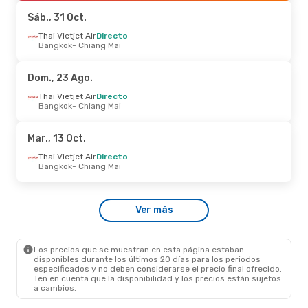
Chiang Mai
- Bangkok
Sáb., 31 Oct.
Vie., 16 Oct.
Thai Vietjet Air
- Mar., 20 Oct.
Directo
Bangkok
- Chiang Mai
Thai Lion Air
Directo
Bangkok
- Chiang Mai
Thai Vietjet Air
Directo
Dom., 23 Ago.
Chiang Mai
- Bangkok
Thai Vietjet Air
Directo
Bangkok
- Chiang Mai
Vie., 4 Set.
- Sáb., 12 Set.
Air China
2 Escalas
Mar., 13 Oct.
Madrid
- Chiang Mai
Thai Vietjet Air
2 Escalas
Thai Vietjet Air
Directo
Chiang Mai
- Madrid
Bangkok
- Chiang Mai
Ver más
Los precios que se muestran en esta página estaban
disponibles durante los últimos 20 días para los periodos
especificados y no deben considerarse el precio final ofrecido.
Ten en cuenta que la disponibilidad y los precios están sujetos
a cambios.