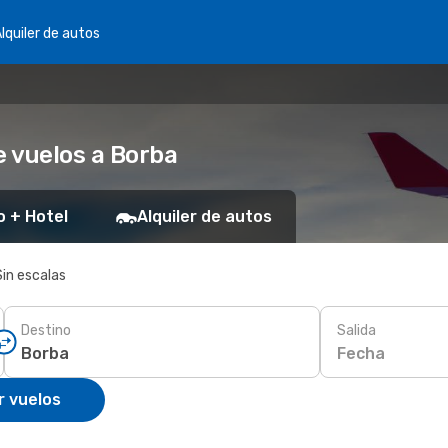
lquiler de autos
 vuelos a Borba
o + Hotel
Alquiler de autos
Sin escalas
Destino
Salida
Fecha
r vuelos