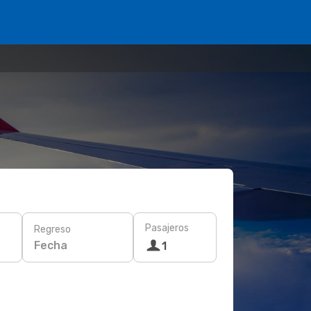
Pasajeros
Regreso
Fecha
1