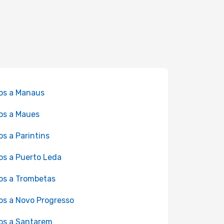
os a Manaus
os a Maues
os a Parintins
os a Puerto Leda
os a Trombetas
os a Novo Progresso
os a Santarem