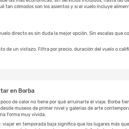
sde las más económicas, sin servicios incluidos, hasta las 
qué tan cómodos son los asientos y si el vuelo incluye alime
vuelo directo es sin duda la mejor opción. Sin escalas que co
de un vistazo. Filtra por precio, duración del vuelo o calif
utar en Borba
 poco de calor no tiene por qué arruinarte el viaje. Borba t
desde museos de primer nivel y galerías de arte contemporá
una forma muy vívida.
a
: viajar en temporada baja significa que los lugares más qu