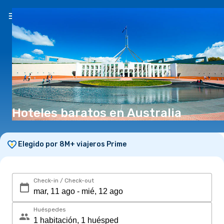
ES
(S/)
Hoteles baratos en Australia
Elegido por 8M+ viajeros Prime
Check-in / Check-out
Huéspedes