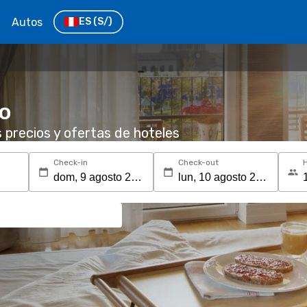
Autos
ES
(S/)
to
s precios y ofertas de hoteles
Check-in
Check-out