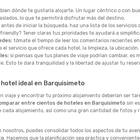
bien dónde te gustaría alojarte. Un lugar céntrico o con b
slados, lo que te permitirá disfrutar más del destino.
antes de iniciar la búsqueda, haz una lista de los servicios
-friendly? Tener claras tus prioridades te ayudará a simplific
edes:
tómate el tiempo de leer los comentarios recientes en
l servicio que ofrece cada hotel, la limpieza, la ubicación, 
les:
si piensas que tus planes de viaje podrían cambiar, es
e. Esto te dará tranquilidad y la libertad de ajustar tu reser
hotel ideal en Barquisimeto
viaje y encontrar tu próximo alojamiento deberían ser tare
omparar entre cientos de hoteles en Barquisimeto
sin e
e cada alojamiento, así como una gran cantidad de fotos y r
n nosotros, puedes consolidar todos los aspectos de tu aven
to
. Hacemos que la planificación sea práctica y conveniente