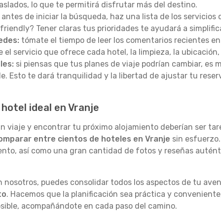
slados, lo que te permitirá disfrutar más del destino.
antes de iniciar la búsqueda, haz una lista de los servicios
-friendly? Tener claras tus prioridades te ayudará a simplific
edes:
tómate el tiempo de leer los comentarios recientes en
l servicio que ofrece cada hotel, la limpieza, la ubicación, 
les:
si piensas que tus planes de viaje podrían cambiar, es
e. Esto te dará tranquilidad y la libertad de ajustar tu reser
otel ideal en Vranje
viaje y encontrar tu próximo alojamiento deberían ser tare
omparar entre cientos de hoteles en Vranje
sin esfuerzo.
ento, así como una gran cantidad de fotos y reseñas auténti
n nosotros, puedes consolidar todos los aspectos de tu aven
to
. Hacemos que la planificación sea práctica y conveniente
posible, acompañándote en cada paso del camino.