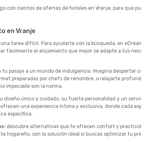
o con cientos de ofertas de hoteles en Vranje, para que pu
to en Vranje
r una tarea difícil. Para ayudarte con la búsqueda, en eDrea
trar fácilmente el alojamiento que mejor se adapte a tus nec
on tu pasaje a un mundo de indulgencia. Imagina despertar 
urmet preparadas por chefs de renombre, o relajarte profu
icio impecable son la norma.
u diseño único y cuidado, su fuerte personalidad y un servi
 ofrecen una experiencia íntima y exclusiva, donde cada esp
ica específica.
s:
descubre alternativas que te ofrecen confort y practici
e hogareño, son la solución ideal si buscas optimizar tu pr