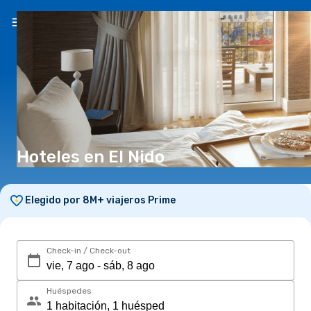
ES
(S/)
Hoteles en El Nido
Elegido por 8M+ viajeros Prime
Check-in / Check-out
Huéspedes