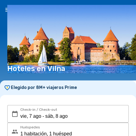
ES
(S/)
Hoteles en Vilna
Elegido por 8M+ viajeros Prime
Check-in / Check-out
Huéspedes