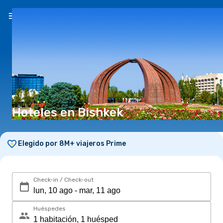
ES
(S/)
Hoteles en Bishkek
Elegido por 8M+ viajeros Prime
Check-in / Check-out
Huéspedes