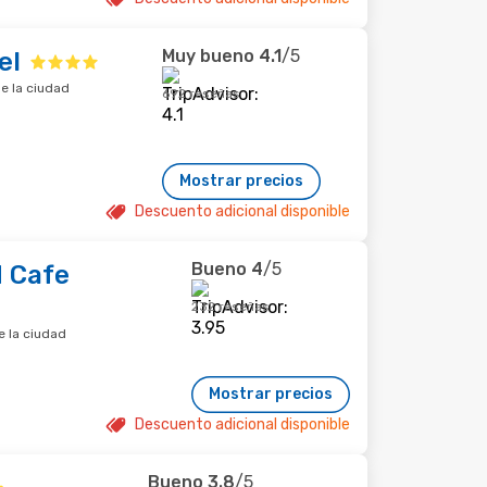
Muy bueno
4.1
/5
el
e la ciudad
692 reseñas
Mostrar precios
Descuento adicional disponible
Bueno
4
/5
d Cafe
232 reseñas
e la ciudad
Mostrar precios
Descuento adicional disponible
Bueno
3.8
/5