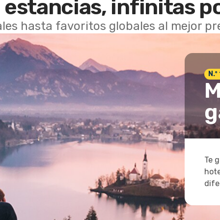
 estancias, infinitas p
les hasta favoritos globales al mejor p
N.º
M
g
Te g
hote
dife