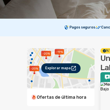
Pagos seguros
Canc
N.
-19%
-20%
Un
La
Explorar mapa
-20%
Ofertas de última hora