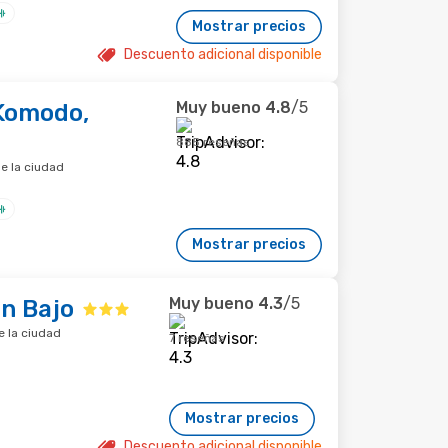
Mostrar precios
Descuento adicional disponible
Muy bueno
4.8
/5
Komodo,
885 reseñas
e la ciudad
Mostrar precios
Muy bueno
4.3
/5
n Bajo
e la ciudad
7 reseñas
Mostrar precios
Descuento adicional disponible