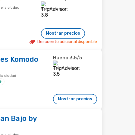
e la ciudad
566 reseñas
Mostrar precios
Descuento adicional disponible
Bueno
3.5
/5
tes Komodo
382 reseñas
 la ciudad
Mostrar precios
an Bajo by
e la ciudad