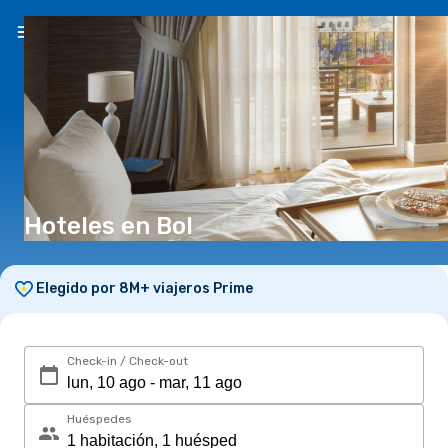
ES
(S/)
Hoteles en Bol
Elegido por 8M+ viajeros Prime
Check-in / Check-out
Huéspedes