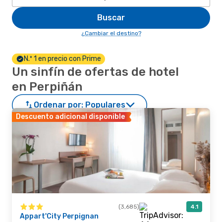
Buscar
¿Cambiar el destino?
N.º 1 en precio con Prime
Un sinfín de ofertas de hotel
en Perpiñán
Ordenar por:
Populares
Descuento adicional disponible
(3,685)
4.1
Appart'City Perpignan