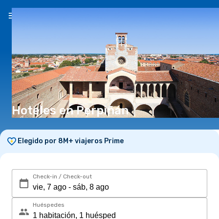
ES
(S/)
Hoteles en Perpiñán
Elegido por 8M+ viajeros Prime
Check-in / Check-out
Huéspedes