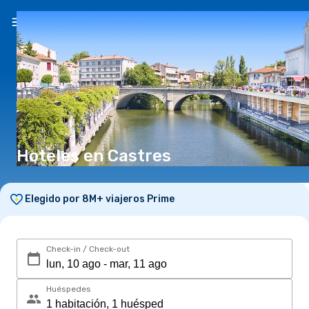
ES
(S/)
Hoteles en Castres
Elegido por 8M+ viajeros Prime
Check-in / Check-out
Huéspedes