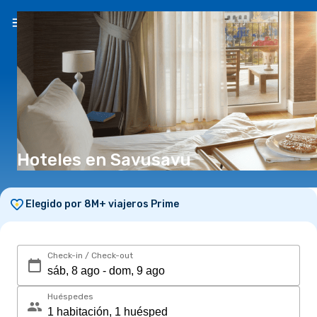
ES
(S/)
Hoteles en Savusavu
Elegido por 8M+ viajeros Prime
Check-in / Check-out
Huéspedes