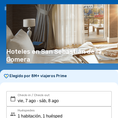
ES
(S/)
Hoteles en San Sebastián de la
Gomera
Elegido por 8M+ viajeros Prime
Check-in / Check-out
Huéspedes