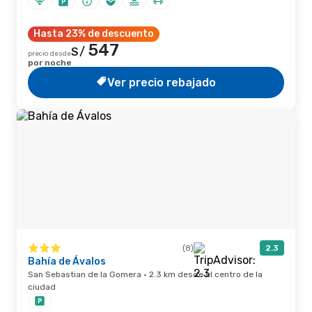
Hasta 23% de descuento
547
S/
precio desde
por noche
Ver precio rebajado
(8)
2.3
Bahía de Ávalos
San Sebastian de la Gomera · 2.3 km desde el centro de la
ciudad