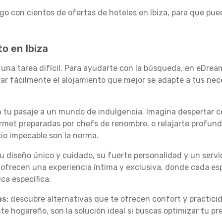
o con cientos de ofertas de hoteles en Ibiza, para que pued
o en Ibiza
r una tarea difícil. Para ayudarte con la búsqueda, en eDrea
trar fácilmente el alojamiento que mejor se adapte a tus nec
on tu pasaje a un mundo de indulgencia. Imagina despertar 
urmet preparadas por chefs de renombre, o relajarte profu
icio impecable son la norma.
u diseño único y cuidado, su fuerte personalidad y un servi
 ofrecen una experiencia íntima y exclusiva, donde cada esp
ica específica.
s:
descubre alternativas que te ofrecen confort y practici
e hogareño, son la solución ideal si buscas optimizar tu pr