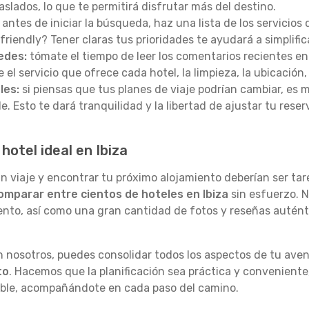
slados, lo que te permitirá disfrutar más del destino.
antes de iniciar la búsqueda, haz una lista de los servicios
-friendly? Tener claras tus prioridades te ayudará a simplific
edes:
tómate el tiempo de leer los comentarios recientes en
l servicio que ofrece cada hotel, la limpieza, la ubicación, 
les:
si piensas que tus planes de viaje podrían cambiar, es
e. Esto te dará tranquilidad y la libertad de ajustar tu reser
otel ideal en Ibiza
viaje y encontrar tu próximo alojamiento deberían ser tare
omparar entre cientos de hoteles en Ibiza
sin esfuerzo. 
ento, así como una gran cantidad de fotos y reseñas auténti
n nosotros, puedes consolidar todos los aspectos de tu aven
to
. Hacemos que la planificación sea práctica y conveniente
osible, acompañándote en cada paso del camino.