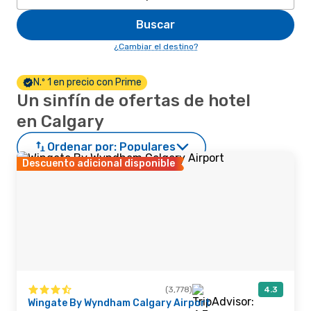
Buscar
¿Cambiar el destino?
N.º 1 en precio con Prime
Un sinfín de ofertas de hotel
en Calgary
Ordenar por:
Populares
Descuento adicional disponible
(3,778)
4.3
Wingate By Wyndham Calgary Airport