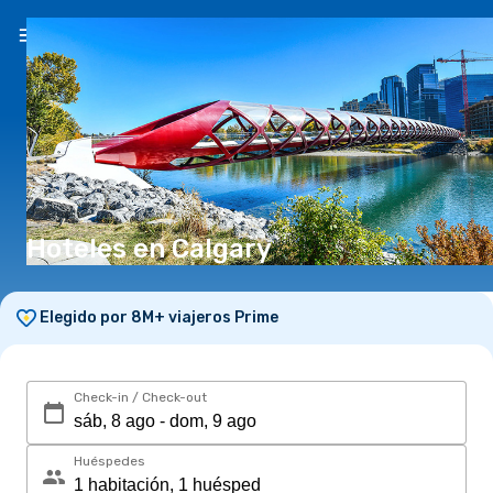
ES
(S/)
Hoteles en Calgary
Elegido por 8M+ viajeros Prime
Check-in / Check-out
Huéspedes