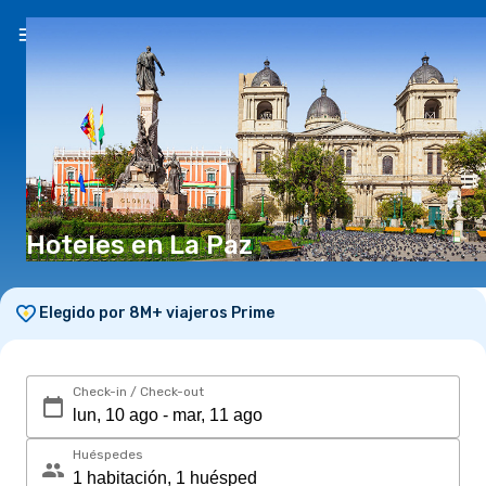
ES
(S/)
Hoteles en La Paz
Elegido por 8M+ viajeros Prime
Check-in / Check-out
Huéspedes