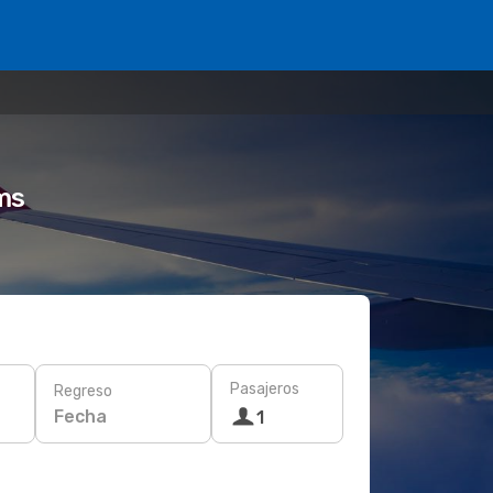
ms
Pasajeros
Regreso
Fecha
1