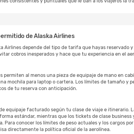
es consistentes y puntuales que le dan a los viajeros la tra
permitido de Alaska Airlines
ka Airlines depende del tipo de tarifa que hayas reservado y
evitar cobros inesperados y hace que tu experiencia en el ae
ines permiten al menos una pieza de equipaje de mano en cab
 mochila para laptop o cartera. Los límites de tamaño y pes
cos de tu reserva con anticipación.
 de equipaje facturado según tu clase de viaje e itinerario.
orma estándar, mientras que los tickets de clase business y
 Para conocer los límites de peso actuales y los cargos por
a directamente la política oficial de la aerolínea.