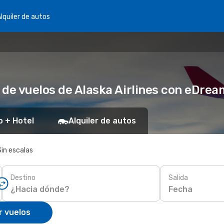
lquiler de autos
 de vuelos de Alaska Airlines con eDrea
o + Hotel
Alquiler de autos
Sin escalas
Destino
Salida
Fecha
r vuelos