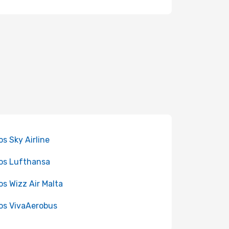
os Sky Airline
os Lufthansa
os Wizz Air Malta
os VivaAerobus