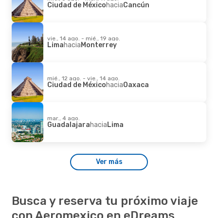
Ciudad de México
hacia
Cancún
vie., 14 ago. - mié., 19 ago.
Lima
hacia
Monterrey
mié., 12 ago. - vie., 14 ago.
Ciudad de México
hacia
Oaxaca
mar., 4 ago.
Guadalajara
hacia
Lima
Ver más
Busca y reserva tu próximo viaje
con Aeromexico en eDreams