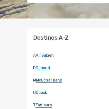
Destinos A-Z
A
Ali Sabieh
D
Djibouti
M
Moucha Island
O
Obock
T
Tadjoura