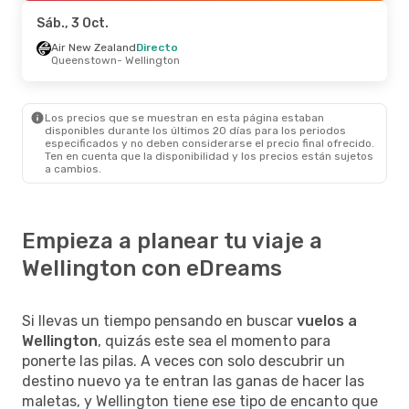
Wellington
- Auckland
Sáb., 3 Oct.
Sáb., 3 Oct.
Air New Zealand
- Mié., 7 Oct.
Directo
Queenstown
- Wellington
Air New Zealand
Directo
Queenstown
- Wellington
Air New Zealand
Directo
Wellington
- Queenstown
Los precios que se muestran en esta página estaban
disponibles durante los últimos 20 días para los periodos
especificados y no deben considerarse el precio final ofrecido.
Ten en cuenta que la disponibilidad y los precios están sujetos
a cambios.
Empieza a planear tu viaje a
Wellington con eDreams
Si llevas un tiempo pensando en buscar
vuelos a
Wellington
, quizás este sea el momento para
ponerte las pilas. A veces con solo descubrir un
destino nuevo ya te entran las ganas de hacer las
maletas, y Wellington tiene ese tipo de encanto que