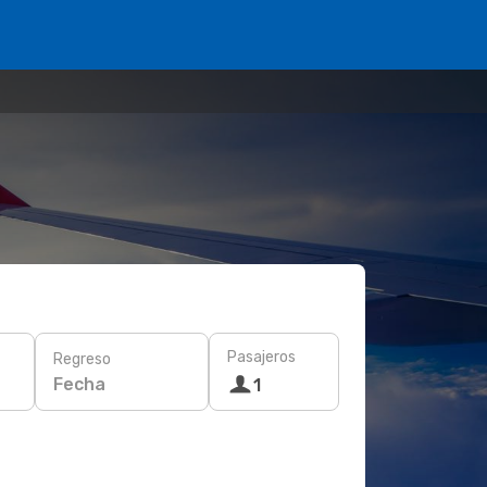
Pasajeros
Regreso
Fecha
1