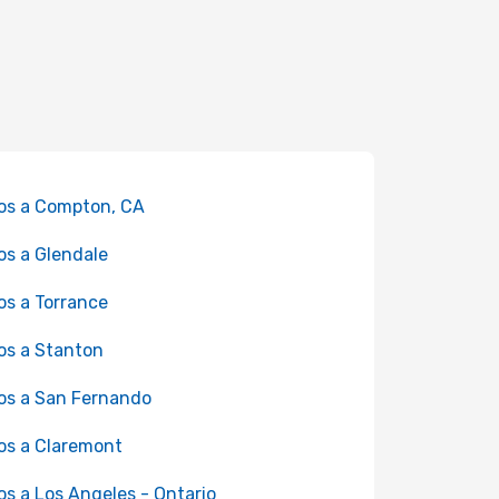
os a Compton, CA
os a Glendale
os a Torrance
os a Stanton
os a San Fernando
os a Claremont
os a Los Angeles - Ontario