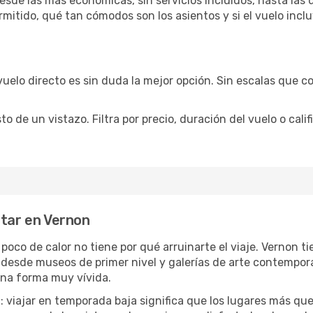
sde las más económicas, sin servicios incluidos, hasta las 
rmitido, qué tan cómodos son los asientos y si el vuelo incl
vuelo directo es sin duda la mejor opción. Sin escalas que co
de un vistazo. Filtra por precio, duración del vuelo o calif
utar en Vernon
 poco de calor no tiene por qué arruinarte el viaje. Vernon 
desde museos de primer nivel y galerías de arte contemporá
una forma muy vívida.
a
: viajar en temporada baja significa que los lugares más qu