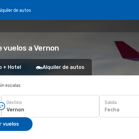
lquiler de autos
 vuelos a Vernon
o + Hotel
Alquiler de autos
Sin escalas
Destino
Salida
Fecha
r vuelos