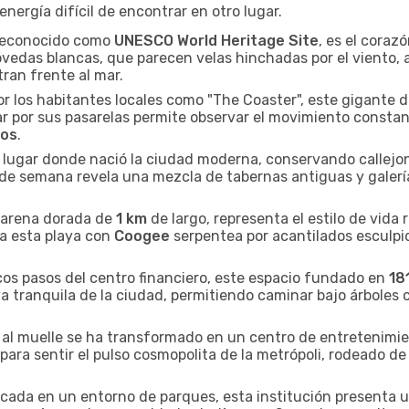
nergía difícil de encontrar en otro lugar.
, reconocido como
UNESCO World Heritage Site
, es el coraz
óvedas blancas, que parecen velas hinchadas por el viento, 
ran frente al mar.
or los habitantes locales como "The Coaster", este gigante 
por sus pasarelas permite observar el movimiento constante
ros
.
 el lugar donde nació la ciudad moderna, conservando callej
in de semana revela una mezcla de tabernas antiguas y galerí
e arena dorada de
1 km
de largo, representa el estilo de vida 
ta esta playa con
Coogee
serpentea por acantilados esculpid
cos pasos del centro financiero, este espacio fundado en
18
 tranquila de la ciudad, permitiendo caminar bajo árboles 
te al muelle se ha transformado en un centro de entretenimie
 para sentir el pulso cosmopolita de la metrópoli, rodeado 
icada en un entorno de parques, esta institución presenta 