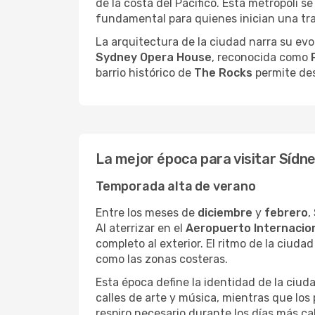
de la costa del Pacífico. Esta metrópoli
fundamental para quienes inician una tra
La arquitectura de la ciudad narra su ev
Sydney Opera House
, reconocida como
barrio histórico de
The Rocks
permite des
La mejor época para visitar Sídn
Temporada alta de verano
Entre los meses de
diciembre
y
febrero
,
Al aterrizar en el
Aeropuerto Internacio
completo al exterior. El ritmo de la ciud
como las zonas costeras.
Esta época define la identidad de la ciu
calles de arte y música, mientras que los
respiro necesario durante los días más ca