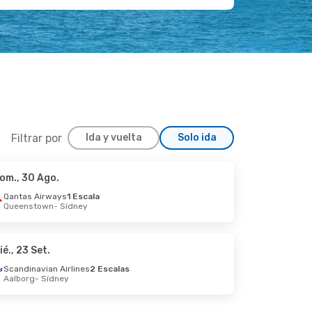
Filtrar por
Ida y vuelta
Solo ida
om., 30 Ago.
.
Qantas Airways
1 Escala
Queenstown
- Sídney
ié., 23 Set.
Scandinavian Airlines
2 Escalas
Aalborg
- Sídney
.