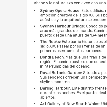
urbano y la naturaleza conviven con una e
Sydney Opera House
: Este edificio
ambición creativa del siglo XX. Sus b
acústica y la arquitectura se encuent
Sydney Harbour Bridge
: Conocido p
arco más grandes del mundo. Caminar 
puerto desde una altura de
134 met
The Rocks
: Este barrio histórico es
siglo XIX. Pasear por sus ferias de f
primeros asentamientos europeos.
Bondi Beach
: Más que una franja d
región. El camino costero que conec
ininterrumpidas del océano.
Royal Botanic Garden
: Situado a po
Sus senderos ofrecen una perspectiva
skyline moderno.
Darling Harbour
: Este distrito fren
durante las noches. Es el punto ideal
abiertos.
Art Gallery of New South Wales
: Ub