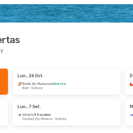
ertas
ey
Lun., 26 Oct.
D
o.
- Mié., 2 Set.
Jue., 10 Set.
- Mié., 16 Set
Batik Air Malaysia
Directo
Bali
- Sídney
ralia
Directo
Jetstar
Directo
dney
Adelaida
- Sídney
ecto
Jetstar
Directo
irns
Sídney
- Adelaida
Lun., 7 Set.
M
Volaris
3 Escalas
Ciudad De México
- Sídney
.
- Mar., 29 Set.
Mar., 29 Set.
- Sáb., 3 Oct
ines
1 Escala
LATAM Airlines
1 Escala
ney
Lima
- Sídney