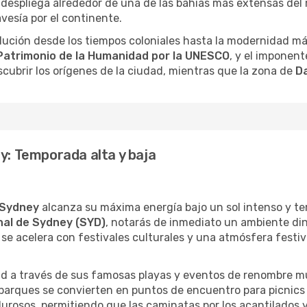
 se despliega alrededor de una de las bahías más extensas d
vesía por el continente.
olución desde los tiempos coloniales hasta la modernidad má
Patrimonio de la Humanidad por la UNESCO
, y el imponen
cubrir los orígenes de la ciudad, mientras que la zona de
Da
ey: Temporada alta y baja
Sydney
alcanza su máxima energía bajo un sol intenso y t
nal de Sydney (SYD)
, notarás de inmediato un ambiente din
ad se acelera con festivales culturales y una atmósfera fest
dad a través de sus famosas playas y eventos de renombre mu
 parques se convierten en puntos de encuentro para picnics 
lurosos, permitiendo que las caminatas por los acantilados y