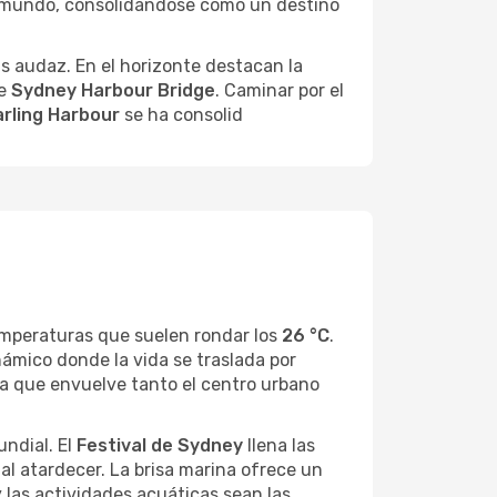
el mundo, consolidándose como un destino
s audaz. En el horizonte destacan la
te
Sydney Harbour Bridge
. Caminar por el
rling Harbour
se ha consolid
emperaturas que suelen rondar los
26 °C
.
ámico donde la vida se traslada por
iva que envuelve tanto el centro urbano
ndial. El
Festival de Sydney
llena las
al atardecer. La brisa marina ofrece un
 las actividades acuáticas sean las