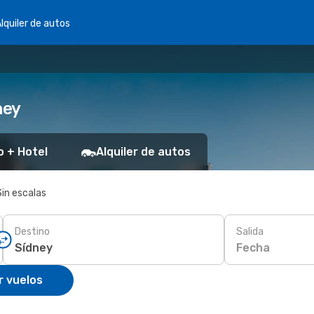
lquiler de autos
ney
o + Hotel
Alquiler de autos
Sin escalas
Destino
Salida
Fecha
r vuelos