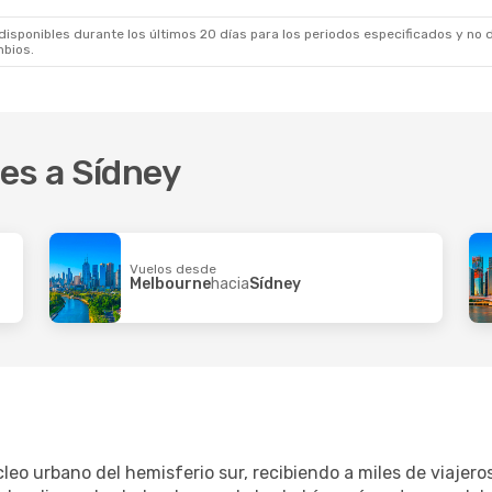
ines
2 Escalas
LATAM Airlines
1 Escala
ima
Sídney
- Lima
sponibles durante los últimos 20 días para los periodos especificados y no d
mbios.
es a Sídney
Vuelos desde
Melbourne
hacia
Sídney
cleo urbano del hemisferio sur, recibiendo a miles de viaje