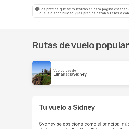
Etihad Airways
1 Escala
LATAM Airl
Sídney
- Berlín
Sídney
- L
Los precios que se muestran en esta página estaban di
que la disponibilidad y los precios están sujetos a ca
Rutas de vuelo popular
Vuelos desde
Lima
hacia
Sídney
Tu vuelo a Sídney
Sydney se posiciona como el principal nú