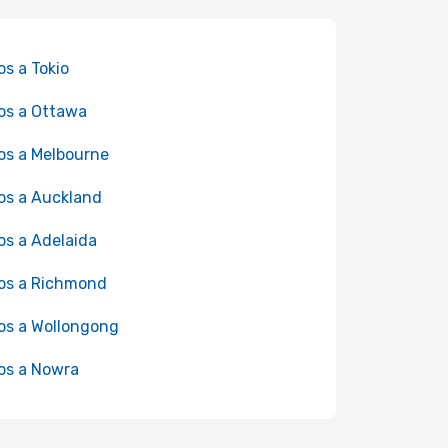
os a Tokio
os a Ottawa
os a Melbourne
os a Auckland
os a Adelaida
os a Richmond
os a Wollongong
os a Nowra