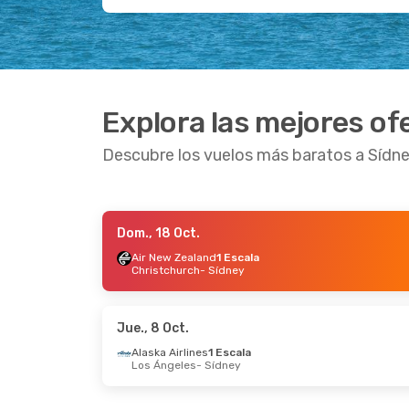
Explora las mejores of
Descubre los vuelos más baratos a Sídn
Dom., 18 Oct.
Mié., 14 Oct.
- Sáb., 17 Oct.
Lun., 31 Ag
Air New Zealand
1 Escala
Christchurch
- Sídney
Virgin Australia
Directo
Virgin Aust
Coolangatta - Gold Coast, QLD
- Sídney
Cairns
- Sí
Virgin Australia
Directo
Jetstar
Dir
Sídney
- Coolangatta - Gold Coast, QLD
Sídney
- Ca
Jue., 8 Oct.
Alaska Airlines
1 Escala
Los Ángeles
- Sídney
Sáb., 31 Oct.
- Mié., 4 Nov.
Mar., 22 Set
Etihad Airways
1 Escala
LATAM Airl
Berlín
- Sídney
Lima
- Síd