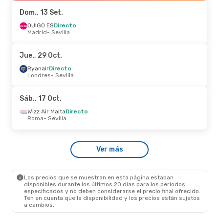
Sevilla
- Niza
Dom., 13 Set.
Sáb., 17 Oct.
OUIGO ES
Directo
- Vie., 23 Oct.
Madrid
- Sevilla
Wizz Air Malta
Directo
Roma
- Sevilla
Wizz Air Malta
Directo
Jue., 29 Oct.
Sevilla
- Roma
Ryanair
Directo
Londres
- Sevilla
Mar., 6 Oct.
- Jue., 8 Oct.
Air Europa
Directo
Sáb., 17 Oct.
Madrid
- Sevilla
Air Europa
Directo
Wizz Air Malta
Directo
Sevilla
- Madrid
Roma
- Sevilla
Vie., 30 Oct.
- Lun., 2 Nov.
Ver más
OUIGO ES
Directo
Madrid
- Sevilla
Renfe
Directo
Sevilla
- Madrid
Los precios que se muestran en esta página estaban
disponibles durante los últimos 20 días para los periodos
especificados y no deben considerarse el precio final ofrecido.
Ten en cuenta que la disponibilidad y los precios están sujetos
a cambios.