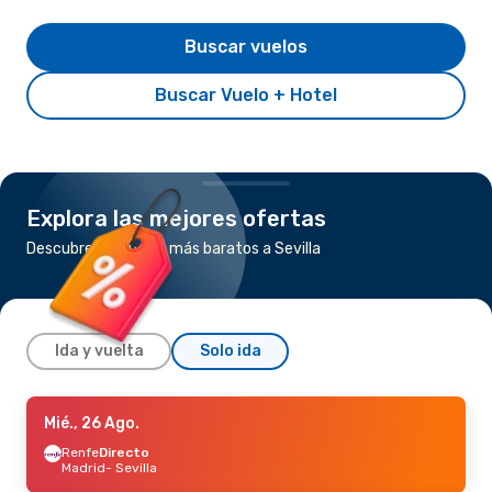
Buscar vuelos
Buscar Vuelo + Hotel
Explora las mejores ofertas
Descubre los vuelos más baratos a Sevilla
Ida y vuelta
Solo ida
Jue., 27 Ago.
Mié., 26 Ago.
- Jue., 3 Set.
Vueling
Renfe
Directo
Directo
Niza
Madrid
- Sevilla
- Sevilla
Vueling
Directo