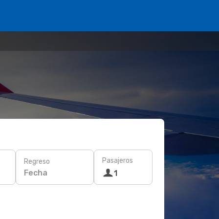
Pasajeros
Regreso
Fecha
1