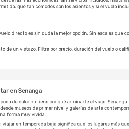
desde las más económicas, sin servicios incluidos, hasta la
rmitido, qué tan cómodos son los asientos y si el vuelo incl
vuelo directo es sin duda la mejor opción. Sin escalas que co
de un vistazo. Filtra por precio, duración del vuelo o calif
utar en Senanga
n poco de calor no tiene por qué arruinarte el viaje. Senang
desde museos de primer nivel y galerías de arte contemporá
una forma muy vívida.
a
: viajar en temporada baja significa que los lugares más qu