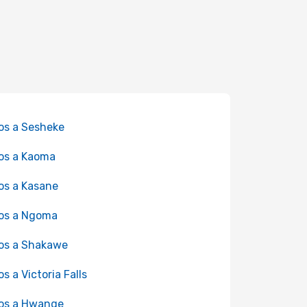
os a Sesheke
os a Kaoma
os a Kasane
os a Ngoma
os a Shakawe
os a Victoria Falls
os a Hwange