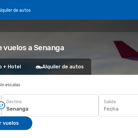
lquiler de autos
e vuelos a Senanga
o + Hotel
Alquiler de autos
Sin escalas
Destino
Salida
Fecha
r vuelos