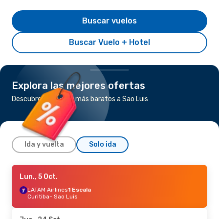
Buscar vuelos
Buscar Vuelo + Hotel
Explora las mejores ofertas
Descubre los vuelos más baratos a Sao Luis
Ida y vuelta
Solo ida
Jue., 17 Set.
Lun., 5 Oct.
- Sáb., 19 Set.
LATAM Airlines
1 Escala
Azul Linhas Aereas Brasileiras
Directo
Belo Horizonte
Curitiba
- Sao Luis
- Sao Luis
Azul Linhas Aereas Brasileiras
Directo
Sao Luis
- Belo Horizonte