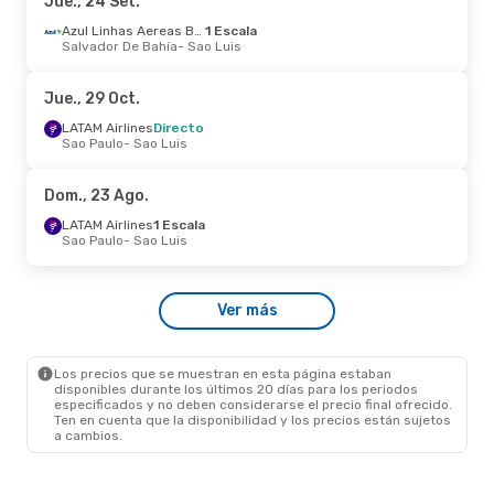
Jue., 24 Set.
Jue., 1 Oct.
- Sáb., 3 Oct.
Azul Linhas Aereas Brasileiras
1 Escala
Salvador De Bahía
- Sao Luis
Azul Linhas Aereas Brasileiras
Directo
Belo Horizonte
- Sao Luis
Azul Linhas Aereas Brasileiras
Directo
Jue., 29 Oct.
Sao Luis
- Belo Horizonte
LATAM Airlines
Directo
Sao Paulo
- Sao Luis
Jue., 27 Ago.
- Sáb., 29 Ago.
Azul Linhas Aereas Brasileiras
Directo
Dom., 23 Ago.
Belo Horizonte
- Sao Luis
Azul Linhas Aereas Brasileiras
Directo
LATAM Airlines
1 Escala
Sao Luis
- Belo Horizonte
Sao Paulo
- Sao Luis
Mié., 14 Oct.
- Sáb., 17 Oct.
Ver más
Azul Linhas Aereas Brasileiras
Directo
Sao Paulo
- Sao Luis
Azul Linhas Aereas Brasileiras
Directo
Sao Luis
- Sao Paulo
Los precios que se muestran en esta página estaban
disponibles durante los últimos 20 días para los periodos
especificados y no deben considerarse el precio final ofrecido.
Ten en cuenta que la disponibilidad y los precios están sujetos
a cambios.