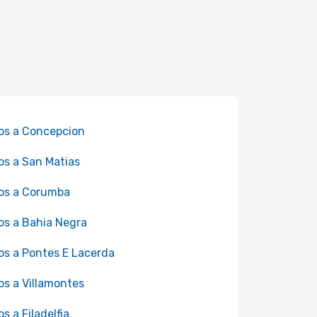
os a Concepcion
os a San Matias
os a Corumba
os a Bahia Negra
os a Pontes E Lacerda
os a Villamontes
os a Filadelfia