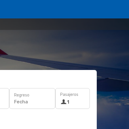
Pasajeros
Regreso
Fecha
1