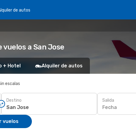
lquiler de autos
 vuelos a San Jose
o + Hotel
Alquiler de autos
Sin escalas
Destino
Salida
Fecha
r vuelos