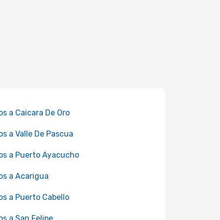
os a Caicara De Oro
os a Valle De Pascua
os a Puerto Ayacucho
os a Acarigua
os a Puerto Cabello
os a San Felipe