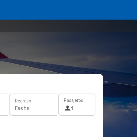
Pasajeros
Regreso
Fecha
1