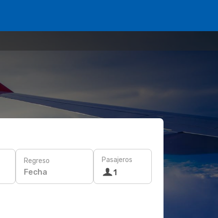
Pasajeros
Regreso
Fecha
1