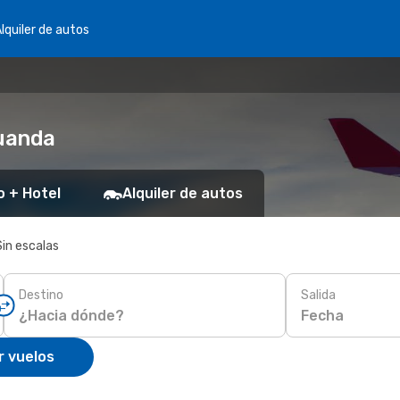
lquiler de autos
uanda
o + Hotel
Alquiler de autos
Sin escalas
Destino
Salida
Fecha
r vuelos