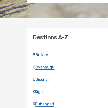
Destinos A-Z
B
Butare
C
Cyangugu
G
Gisenyi
K
Kigali
R
Ruhengeri