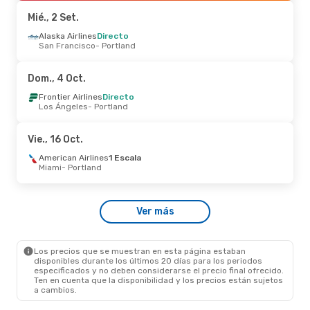
Portland
- San José
Mié., 2 Set.
Jue., 24 Set.
Alaska Airlines
- Dom., 27 Set.
Directo
San Francisco
- Portland
Frontier Airlines
1 Escala
Dallas
- Portland
Frontier Airlines
1 Escala
Dom., 4 Oct.
Portland
- Dallas
Frontier Airlines
Directo
Los Ángeles
- Portland
Mar., 29 Set.
- Dom., 4 Oct.
Alaska Airlines
Directo
Vie., 16 Oct.
Orlando
- Portland
Frontier Airlines
1 Escala
American Airlines
1 Escala
Portland
- Orlando
Miami
- Portland
Mar., 25 Ago.
- Mar., 1 Set.
Ver más
Volaris
2 Escalas
Lima
- Portland
Alaska Airlines
2 Escalas
Portland
- Lima
Los precios que se muestran en esta página estaban
disponibles durante los últimos 20 días para los periodos
especificados y no deben considerarse el precio final ofrecido.
Ten en cuenta que la disponibilidad y los precios están sujetos
a cambios.