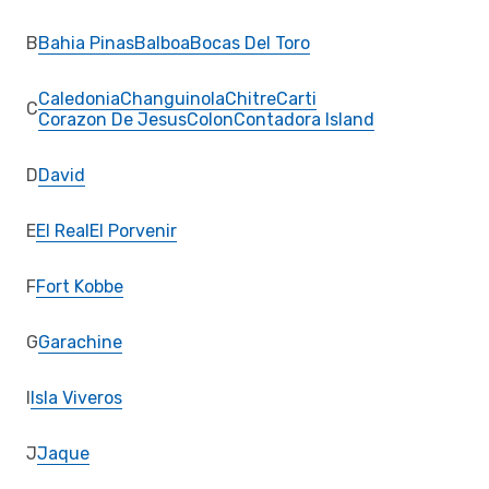
B
Bahia Pinas
Balboa
Bocas Del Toro
Caledonia
Changuinola
Chitre
Carti
C
Corazon De Jesus
Colon
Contadora Island
D
David
E
El Real
El Porvenir
F
Fort Kobbe
G
Garachine
I
Isla Viveros
J
Jaque