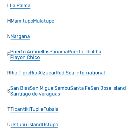
L
La Palma
M
Mamitupo
Mulatupo
N
Nargana
Puerto Armuellas
Panama
Puerto Obaldia
P
Playon Chico
R
Rio Tigre
Rio Alzucar
Red Sea International
San Blas
San Miguel
Sambu
Santa Fe
San Jose Island
S
Santiago de veraguas
T
Ticantiki
Tupile
Tubala
U
Ustupu Island
Ustupo