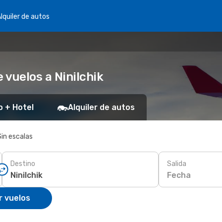
lquiler de autos
vuelos a Ninilchik
o + Hotel
Alquiler de autos
Sin escalas
Destino
Salida
Fecha
r vuelos