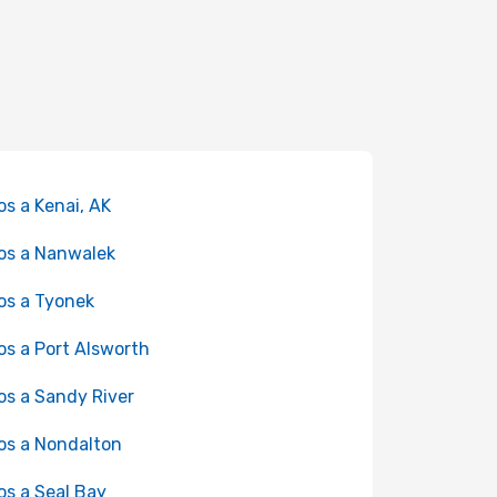
os a Kenai, AK
os a Nanwalek
os a Tyonek
os a Port Alsworth
os a Sandy River
os a Nondalton
os a Seal Bay