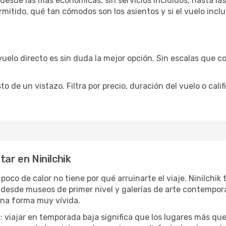
 desde las más económicas, sin servicios incluidos, hasta la
rmitido, qué tan cómodos son los asientos y si el vuelo incl
vuelo directo es sin duda la mejor opción. Sin escalas que co
de un vistazo. Filtra por precio, duración del vuelo o calif
tar en Ninilchik
 poco de calor no tiene por qué arruinarte el viaje. Ninilch
desde museos de primer nivel y galerías de arte contemporá
una forma muy vívida.
a
: viajar en temporada baja significa que los lugares más qu