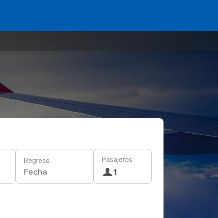
Pasajeros
Regreso
Fecha
1