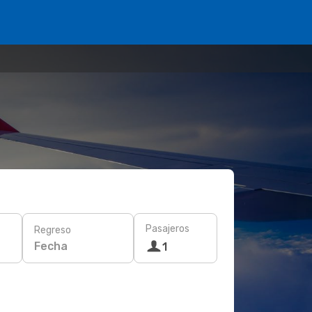
Pasajeros
Regreso
Fecha
1