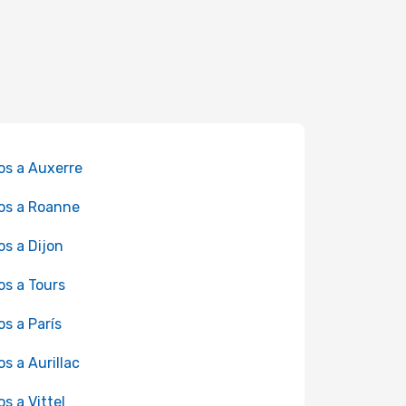
os a Auxerre
os a Roanne
os a Dijon
os a Tours
os a París
os a Aurillac
os a Vittel