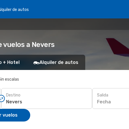
lquiler de autos
 vuelos a Nevers
o + Hotel
Alquiler de autos
Sin escalas
Destino
Salida
Fecha
r vuelos