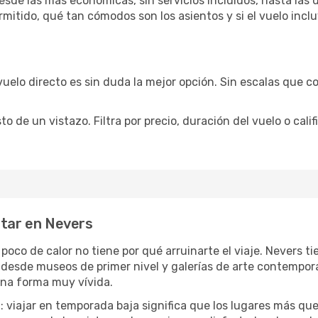
sde las más económicas, sin servicios incluidos, hasta las 
rmitido, qué tan cómodos son los asientos y si el vuelo incl
vuelo directo es sin duda la mejor opción. Sin escalas que co
de un vistazo. Filtra por precio, duración del vuelo o calif
utar en Nevers
 poco de calor no tiene por qué arruinarte el viaje. Nevers 
desde museos de primer nivel y galerías de arte contemporá
una forma muy vívida.
a
: viajar en temporada baja significa que los lugares más qu